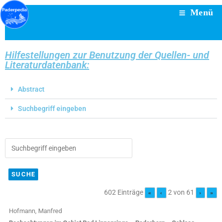
Menü
Hilfestellungen zur Benutzung der Quellen- und
Literaturdatenbank:
Abstract
Suchbegriff eingeben
602 Einträge
2 von 61
«
‹
›
»
Hofmann, Manfred