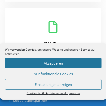
BibTex
Wir verwenden Cookies, um unsere Website und unseren Service zu
Auch für die Open-Source-
optimieren.
Literaturverwaltungsprogramme bieten wir die gesamte
Akzeptieren
Quellen- und Literaturdatenbank als .bib-Datei an.
Nur funktionale Cookies
Einstellungen anzeigen
Cookie-Richtlinie
Datenschutz
Impressum
Kooperationspartner