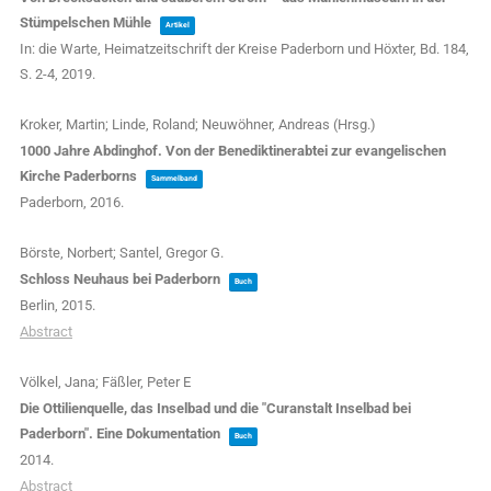
Stümpelschen Mühle
Artikel
In:
die Warte, Heimatzeitschrift der Kreise Paderborn und Höxter,
Bd. 184,
S. 2-4,
2019
.
Kroker, Martin; Linde, Roland; Neuwöhner, Andreas (Hrsg.)
1000 Jahre Abdinghof. Von der Benediktinerabtei zur evangelischen
Kirche Paderborns
Sammelband
Paderborn,
2016
.
Börste, Norbert; Santel, Gregor G.
Schloss Neuhaus bei Paderborn
Buch
Berlin,
2015
.
Abstract
Völkel, Jana; Fäßler, Peter E
Die Ottilienquelle, das Inselbad und die "Curanstalt Inselbad bei
Paderborn". Eine Dokumentation
Buch
2014
.
Abstract