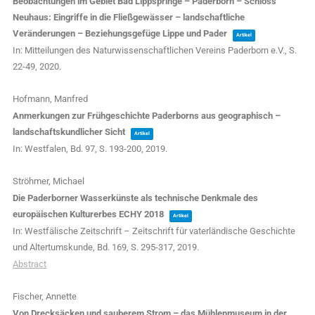
Beobachtungen im Gebiet Bad Lippspringe – Paderborn – Schloss
Neuhaus: Eingriffe in die Fließgewässer – landschaftliche
Veränderungen – Beziehungsgefüge Lippe und Pader
Artikel
In:
Mitteilungen des Naturwissenschaftlichen Vereins Paderborn e.V.,
S.
22-49,
2020
.
Hofmann, Manfred
Anmerkungen zur Frühgeschichte Paderborns aus geographisch –
landschaftskundlicher Sicht
Artikel
In:
Westfalen,
Bd. 97,
S. 193-200,
2019
.
Ströhmer, Michael
Die Paderborner Wasserkünste als technische Denkmale des
europäischen Kulturerbes ECHY 2018
Artikel
In:
Westfälische Zeitschrift – Zeitschrift für vaterländische Geschichte
und Altertumskunde,
Bd. 169,
S. 295-317,
2019
.
Abstract
Fischer, Annette
Von Drecksäcken und sauberem Strom – das Mühlenmuseum in der