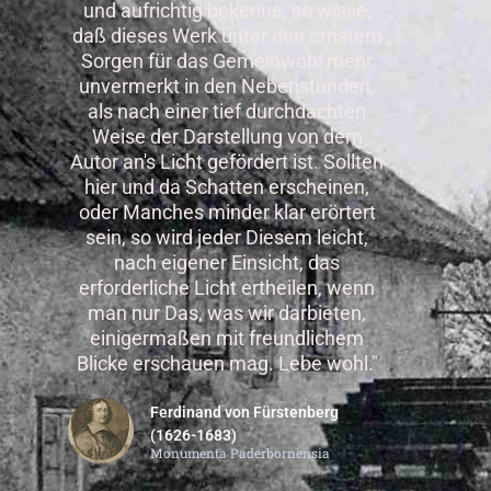
und aufrichtig bekenne; so wisse,
daß dieses Werk unter den ernstern
Sorgen für das Gemeinwohl mehr
unvermerkt in den Nebenstunden,
als nach einer tief durchdachten
Weise der Darstellung von dem
Autor an's Licht gefördert ist. Sollten
hier und da Schatten erscheinen,
oder Manches minder klar erörtert
sein, so wird jeder Diesem leicht,
nach eigener Einsicht, das
erforderliche Licht ertheilen, wenn
man nur Das, was wir darbieten,
einigermaßen mit freundlichem
Blicke erschauen mag. Lebe wohl."
Ferdinand von Fürstenberg
(1626-1683)
Monumenta Paderbornensia