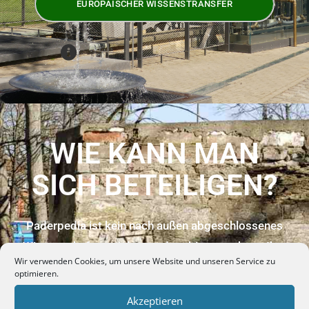
EUROPÄISCHER WISSENSTRANSFER
WIE KANN MAN
SICH BETEILIGEN?
Paderpedia ist kein nach außen abgeschlossenes
Wissenschaftsprojekt, sondern bittet auch um Ihre
Wir verwenden Cookies, um unsere Website und unseren Service zu
Mitarbeit als kundiger Bürger, sodass das
optimieren.
traditionelle Wissen über die Pader möglichst
Akzeptieren
umfassend für die Nachwelt erfasst und bewahrt