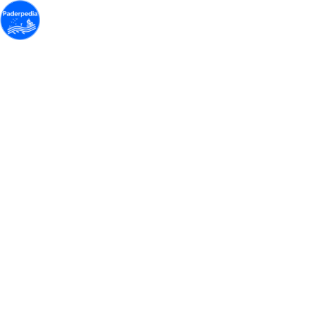
Menü
Paderpedia
Hier erfahren Sie alles über den
kürzesten Fluss Deutschlands - die
Pader. Trotz der geringen Flusslänge gibt
es eine Vielzahl an interessanten Fakten
über die Geschichte und das Ökosystem
des Gewässers. Falls Sie noch nicht in
den Genuss eines Paderspazierganges
gekommen sind, nehmen wir Sie gerne