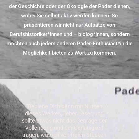
der Geschichte oder der Ökologie der Pader dienen,
wobei Sie selbst aktiv werden können. So
präsentieren wir nicht nur Aufsätze von
Berufshistoriker*innen und – biolog*innen, sondern
möchten auch jedem anderen Pader-Enthusiast*in die
Möglichkeit bieten zu Wort zu kommen.
"Bediene Dich denn mit Nutzen
dieses Werkes, lieber Leser, und
sollte etwas nicht das Gepräge der
Vollendung und der Genauigkeit
tragen, was ich von freien Stücken