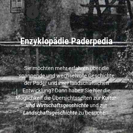
Enzyklopädie Paderpedia
Sie möchten mehr erfahren über die
spannende und wechselvolle Geschichte
der Pader und ihrer landschaftlichen
Entwicklung? Dann haben Sie hier die
Möglichkeit die Übersichtsseiten zur
Kultur-
und Wirtschaftsgeschichte
und zur
Landschaftsgeschichte
zu besuchen.