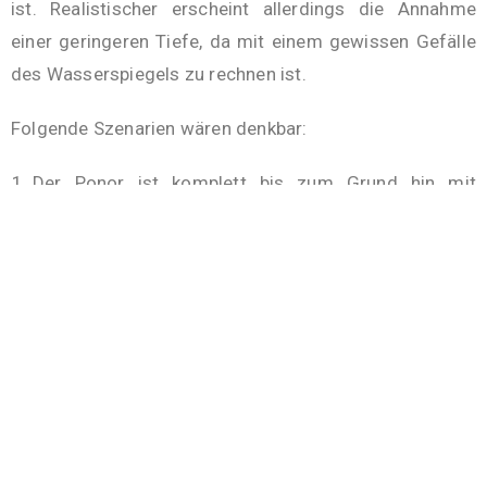
ist. Realistischer erscheint allerdings die Annahme
einer geringeren Tiefe, da mit einem gewissen Gefälle
des Wasserspiegels zu rechnen ist.
Folgende Szenarien wären denkbar:
Der Ponor ist komplett bis zum Grund hin mit
Schotter und Kies gefüllt. In diesem Falle wäre es
eine sehr, sehr langwierige Aufgabe, den Ponor
vollständig auszugraben. Ob dann jemals frei
begehbare Abschnitte erreicht werden, wäre fraglich.
Es handelt sich um einen „Versturz“. Vom einem
Versturz spricht man, wenn herabfallende
Felsbrocken den Hohlraum blockieren. Nachfolgende
Gesteine würden auf diesen Felsbrocken
liegenbleiben und mit der Zeit die Kluft füllen. Hinter