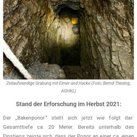
Zeitaufwendige Grabung mit Eimer und Hacke (Foto: Bernd Thesing,
AGHKL)
Stand der Erforschung im Herbst 2021:
Der „Bakenponor“ stellt sich jetzt wie folgt dar:
Gesamttiefe ca. 20 Meter. Bereits unterhalb des
Einstiegs zeigte sich, dass der Ponor an einer ca. einen