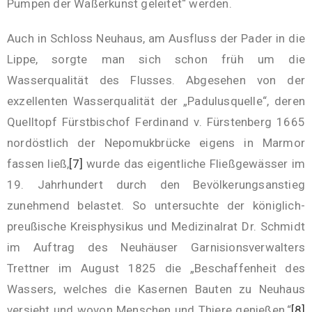
Pumpen der Waßerkunst geleitet“ werden.
Auch in Schloss Neuhaus, am Ausfluss der Pader in die
Lippe, sorgte man sich schon früh um die
Wasserqualität des Flusses. Abgesehen von der
exzellenten Wasserqualität der „Padulusquelle“, deren
Quelltopf Fürstbischof Ferdinand v. Fürstenberg 1665
nordöstlich der Nepomukbrücke eigens in Marmor
fassen ließ,
[7]
wurde das eigentliche Fließgewässer im
19. Jahrhundert durch den Bevölkerungsanstieg
zunehmend belastet. So untersuchte der königlich-
preußische Kreisphysikus und Medizinalrat Dr. Schmidt
im Auftrag des Neuhäuser Garnisionsverwalters
Trettner im August 1825 die „Beschaffenheit des
Wassers, welches die Kasernen Bauten zu Neuhaus
versieht und wovon Menschen und Thiere genießen.“
[8]