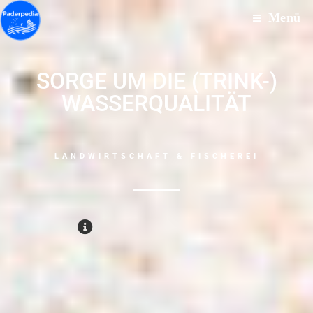
Menü
SORGE UM DIE (TRINK-)
WASSERQUALITÄT
LANDWIRTSCHAFT & FISCHEREI