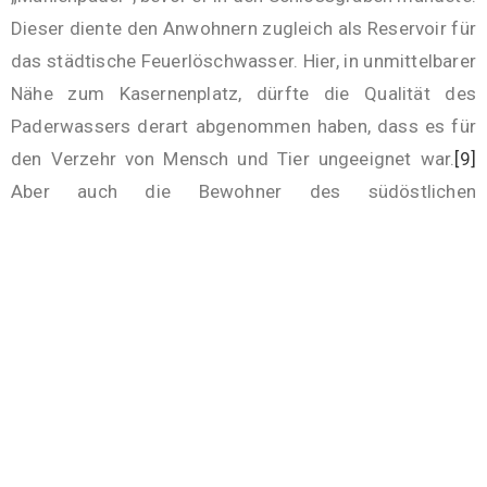
Dieser diente den Anwohnern zugleich als Reservoir für
das städtische Feuerlöschwasser. Hier, in unmittelbarer
Nähe zum Kasernenplatz, dürfte die Qualität des
Paderwassers derart abgenommen haben, dass es für
den Verzehr von Mensch und Tier ungeeignet war.
[9]
Aber auch die Bewohner des südöstlichen
Siedlungsareals von Neuhaus, das von zwei
Paderarmen durchflossen wurde, waren von
Wasserverschmutzungen betroffen. Explizit erwähnt
Kreisphysikus Schmidt die Einleitung von gewerblichen
Abwässern, welche die Neuhäuser Blaufärberei des
Meisters Henrich Münder verursacht habe. Dessen
Hausgarten lag nach Ausweis des Urkatasters (1832)
direkt neben der Kornmühle von Heinrich Bodenstab am
westlichen Ufer der „Mühlenpader“.
[10]
Daher